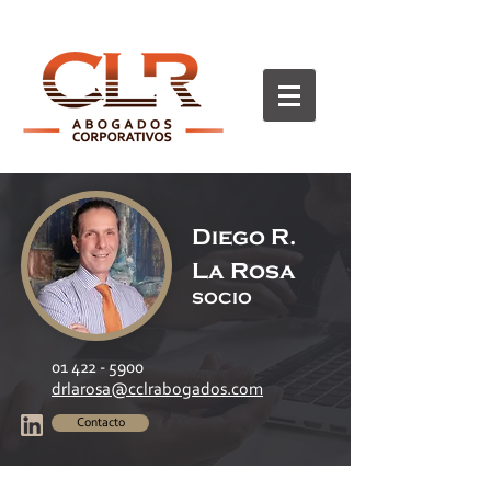
Diego R.
La Rosa
SOCIO
01 422 - 5900
drlarosa@cclrabogados.com
Contacto